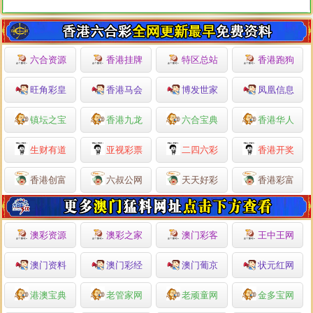
六合资源
香港挂牌
特区总站
香港跑狗
旺角彩皇
香港马会
博发世家
凤凰信息
镇坛之宝
香港九龙
六合宝典
香港华人
生财有道
亚视彩票
二四六彩
香港开奖
香港创富
六叔公网
天天好彩
香港彩富
澳彩资源
澳彩之家
澳门彩客
王中王网
澳门资料
澳门彩经
澳门葡京
状元红网
港澳宝典
老管家网
老顽童网
金多宝网