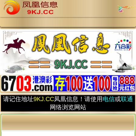
请记住地址
9KJ.CC
凤凰信息！请使用
电信
或
联通
网络浏览网站