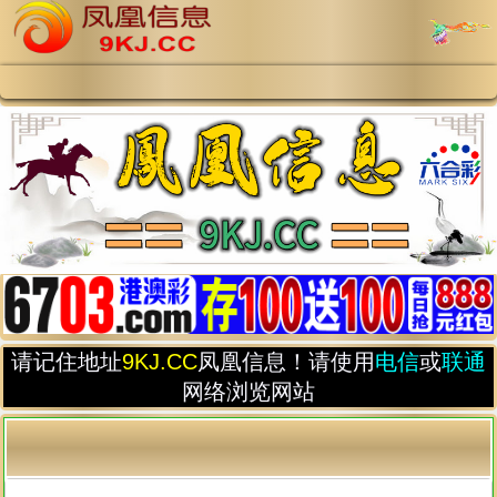
请记住地址
9KJ.CC
凤凰信息！请使用
电信
或
联通
网络浏览网站