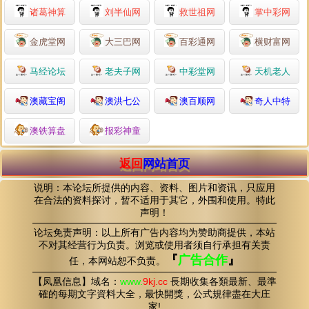
诸葛神算
刘半仙网
救世祖网
掌中彩网
金虎堂网
大三巴网
百彩通网
横财富网
马经论坛
老夫子网
中彩堂网
天机老人
澳藏宝阁
澳洪七公
澳百顺网
奇人中特
澳铁算盘
报彩神童
返回
网站首页
说明：本论坛所提供的内容、资料、图片和资讯，只应用
在合法的资料探讨，暂不适用于其它，外围和使用。特此
声明！
论坛免责声明：以上所有广告内容均为赞助商提供，本站
不对其经营行为负责。浏览或使用者须自行承担有关责
『
广告合作
』
任，本网站恕不负责。
【凤凰信息】域名：
www.
9kj
.cc
長期收集各類最新、最準
確的每期文字資料大全，最快開獎，公式規律盡在大庄
家!