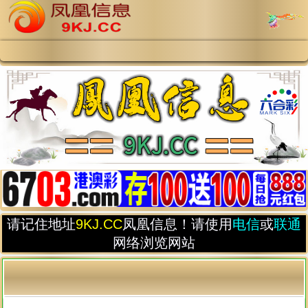
请记住地址
9KJ.CC
凤凰信息！请使用
电信
或
联通
网络浏览网站