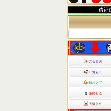
请记
六合资源
旺角彩皇
镇坛之宝
生财有道
香港创富