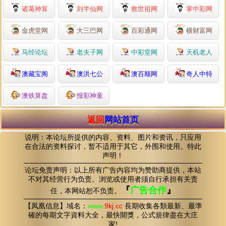
诸葛神算
刘半仙网
救世祖网
掌中彩网
金虎堂网
大三巴网
百彩通网
横财富网
马经论坛
老夫子网
中彩堂网
天机老人
澳藏宝阁
澳洪七公
澳百顺网
奇人中特
澳铁算盘
报彩神童
返回
网站首页
说明：本论坛所提供的内容、资料、图片和资讯，只应用
在合法的资料探讨，暂不适用于其它，外围和使用。特此
声明！
论坛免责声明：以上所有广告内容均为赞助商提供，本站
不对其经营行为负责。浏览或使用者须自行承担有关责
『
广告合作
』
任，本网站恕不负责。
【凤凰信息】域名：
www.
9kj
.cc
長期收集各類最新、最準
確的每期文字資料大全，最快開獎，公式規律盡在大庄
家!