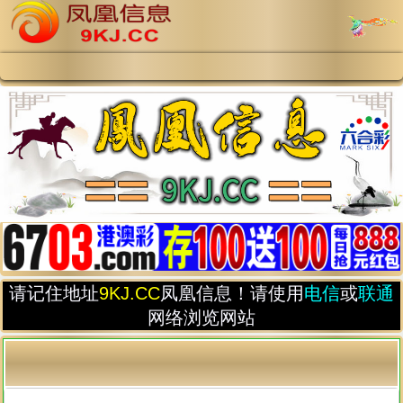
请记住地址
9KJ.CC
凤凰信息！请使用
电信
或
联通
网络浏览网站