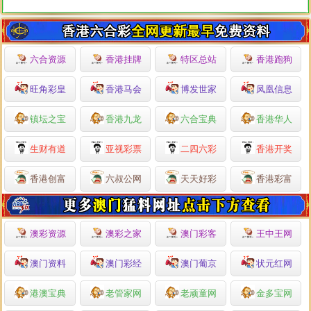
六合资源
香港挂牌
特区总站
香港跑狗
旺角彩皇
香港马会
博发世家
凤凰信息
镇坛之宝
香港九龙
六合宝典
香港华人
生财有道
亚视彩票
二四六彩
香港开奖
香港创富
六叔公网
天天好彩
香港彩富
澳彩资源
澳彩之家
澳门彩客
王中王网
澳门资料
澳门彩经
澳门葡京
状元红网
港澳宝典
老管家网
老顽童网
金多宝网