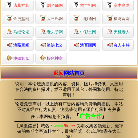
诸葛神算
刘半仙网
救世祖网
掌中彩网
金虎堂网
大三巴网
百彩通网
横财富网
马经论坛
老夫子网
中彩堂网
天机老人
澳藏宝阁
澳洪七公
澳百顺网
奇人中特
澳铁算盘
报彩神童
返回
网站首页
说明：本论坛所提供的内容、资料、图片和资讯，只应用
在合法的资料探讨，暂不适用于其它，外围和使用。特此
声明！
论坛免责声明：以上所有广告内容均为赞助商提供，本站
不对其经营行为负责。浏览或使用者须自行承担有关责
『
广告合作
』
任，本网站恕不负责。
【凤凰信息】域名：
www.
9kj
.cc
長期收集各類最新、最準
確的每期文字資料大全，最快開獎，公式規律盡在大庄
家!