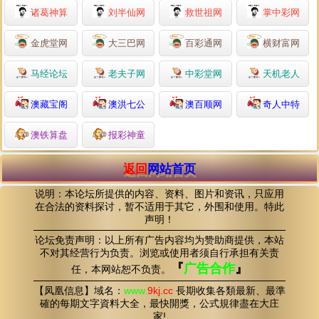
诸葛神算
刘半仙网
救世祖网
掌中彩网
金虎堂网
大三巴网
百彩通网
横财富网
马经论坛
老夫子网
中彩堂网
天机老人
澳藏宝阁
澳洪七公
澳百顺网
奇人中特
澳铁算盘
报彩神童
返回
网站首页
说明：本论坛所提供的内容、资料、图片和资讯，只应用
在合法的资料探讨，暂不适用于其它，外围和使用。特此
声明！
论坛免责声明：以上所有广告内容均为赞助商提供，本站
不对其经营行为负责。浏览或使用者须自行承担有关责
『
广告合作
』
任，本网站恕不负责。
【凤凰信息】域名：
www.
9kj
.cc
長期收集各類最新、最準
確的每期文字資料大全，最快開獎，公式規律盡在大庄
家!