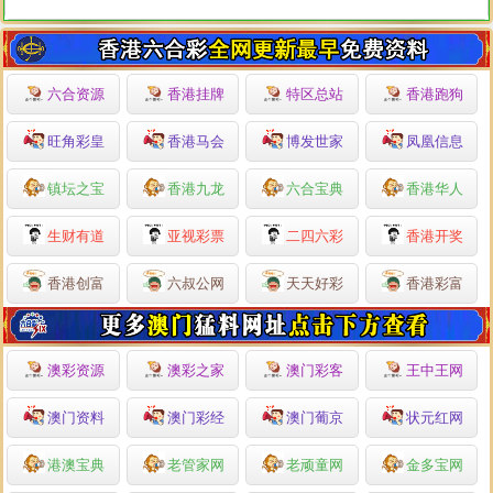
六合资源
香港挂牌
特区总站
香港跑狗
旺角彩皇
香港马会
博发世家
凤凰信息
镇坛之宝
香港九龙
六合宝典
香港华人
生财有道
亚视彩票
二四六彩
香港开奖
香港创富
六叔公网
天天好彩
香港彩富
澳彩资源
澳彩之家
澳门彩客
王中王网
澳门资料
澳门彩经
澳门葡京
状元红网
港澳宝典
老管家网
老顽童网
金多宝网