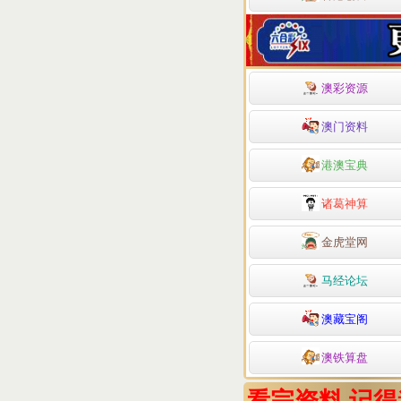
澳彩资源
澳门资料
港澳宝典
诸葛神算
金虎堂网
马经论坛
澳藏宝阁
澳铁算盘