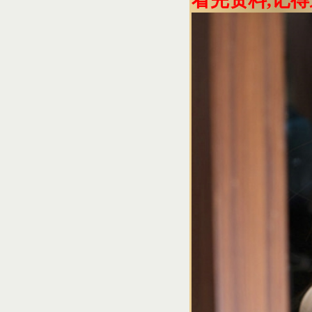
看完资料,记