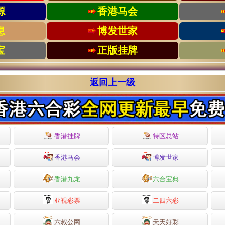
源
香港马会
息
博发世家
宝
正版挂牌
返回上一级
香港挂牌
特区总站
香港马会
博发世家
香港九龙
六合宝典
亚视彩票
二四六彩
六叔公网
天天好彩