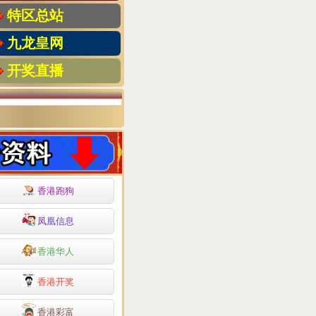
特区总站
九龙皇网
开奖直播
香港跑狗
凤凰信息
香港华人
香港开奖
香港彩富