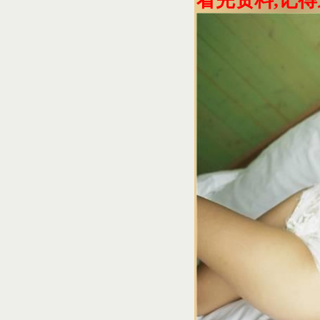
看完资料,记