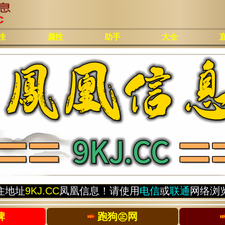
挂
属性
助手
大全
住地址
9KJ.CC
凤凰信息！请使用
电信
或
联通
网络浏
牌
跑狗㊣网