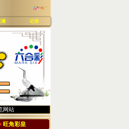
直播
记录
览网站
旺角彩皇