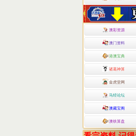
澳彩资源
澳门资料
港澳宝典
诸葛神算
金虎堂网
马经论坛
澳藏宝阁
澳铁算盘