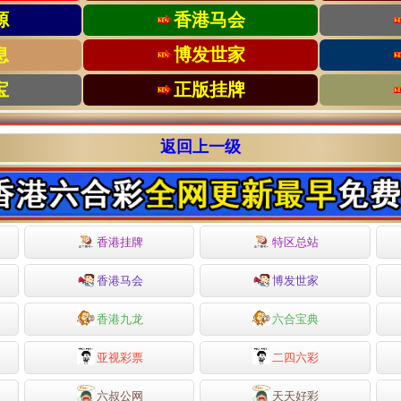
源
香港马会
息
博发世家
宝
正版挂牌
返回上一级
香港挂牌
特区总站
香港马会
博发世家
香港九龙
六合宝典
亚视彩票
二四六彩
六叔公网
天天好彩