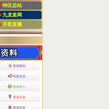
特区总站
九龙皇网
开奖直播
香港跑狗
凤凰信息
香港华人
香港开奖
香港彩富