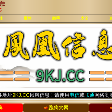
挂
属性
助手
大全
住地址
9KJ.CC
凤凰信息！请使用
电信
或
联通
网络浏
牌
跑狗㊣网