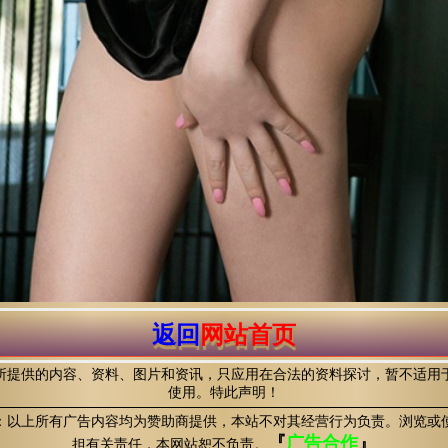
返回
网站首页
所提供的内容、资料、图片和资讯，只应用在合法的资料探讨，暂不适用
使用。特此声明！
：以上所有广告内容均为赞助商提供，本站不对其经营行为负责。浏览或
『
广告合作
』
担有关责任，本网站恕不负责。