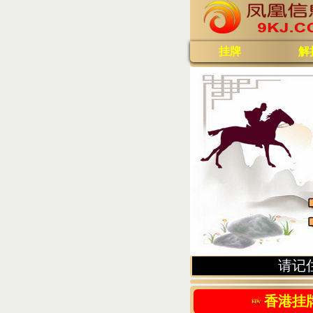
挂牌
解
请记
香港挂