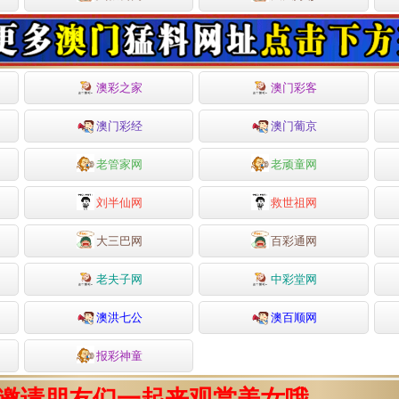
澳彩之家
澳门彩客
澳门彩经
澳门葡京
老管家网
老顽童网
刘半仙网
救世祖网
大三巴网
百彩通网
老夫子网
中彩堂网
澳洪七公
澳百顺网
报彩神童