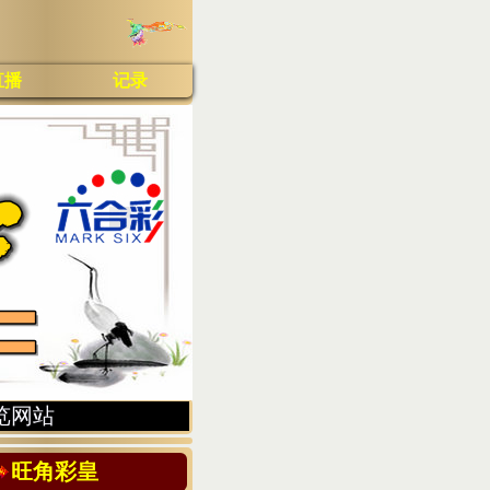
直播
记录
览网站
旺角彩皇