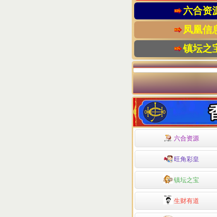
六合资
凤凰信
镇坛之
六合资源
旺角彩皇
镇坛之宝
生财有道